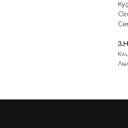
Ку
Ог
Се
3.
Кл
Лы