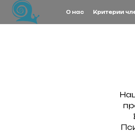
О нас
Критерии чл
На
пр
Пс