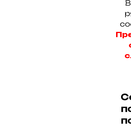
В
р
со
Пр
с
С
п
п