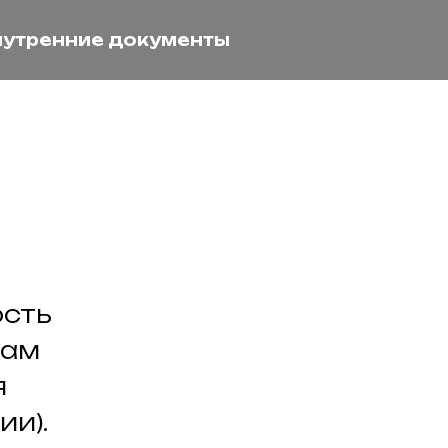
нутренние документы
сть
там
я
и).