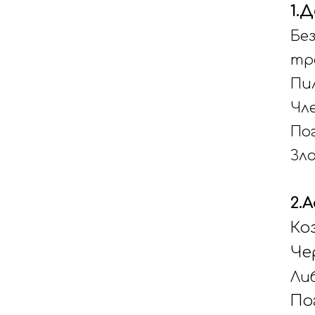
1.
Бе
тр
Пи
Чле
По
Зл
2.
Ко
Че
Ли
По