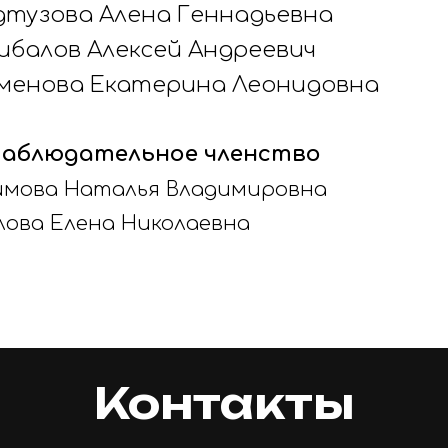
дтузова Алена Геннадьевна
ибалов Алексей Андреевич
менова Екатерина Леонидовна
Наблюдательное членство
имова Наталья Владимировна
лова Елена Николаевна
Контакты