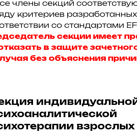
се члены секций соответству
яду критериев разработанных
ответствии со стандартами EF
едседатель секции имеет пр
отказать в защите зачетног
лучая без объяснения причи
екция индивидуально
сихоаналитической
сихотерапии взрослых