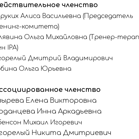
Действительное членство
зруких Алиса Васильевна (Председатель
енинг-комитета)
лявина Ольга Михайловна (Тренер-терап
н IPA)
горелый Дмитрий Владимирович
обина Ольга Юрьевна
Ассоциированное членство
зырева Елена Викторовна
рданцева Инна Аркадьевна
бенсон Михаил Игоревич
горелый Никита Дмитриевич