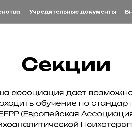
енства
Учредительные документы
В
Секции
ша ассоциация дает возможно
оходить обучение по стандар
EFPP (Европейская Ассоциаци
ихоаналитической Психотерапи