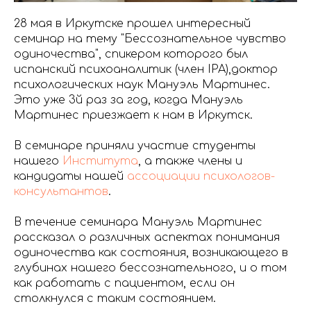
28 мая в Иркутске прошел интересный
семинар на тему "Бессознательное чувство
одиночества", спикером которого был
испанский психоаналитик (член IPA),доктор
психологических наук Мануэль Мартинес.
Это уже 3й раз за год, когда Мануэль
Мартинес приезжает к нам в Иркутск.
В семинаре приняли участие студенты
нашего
Института
, а также члены и
кандидаты нашей
ассоциации психологов-
консультантов
.
В течение семинара Мануэль Мартинес
рассказал о различных аспектах понимания
одиночества как состояния, возникающего в
глубинах нашего бессознательного, и о том
как работать с пациентом, если он
столкнулся с таким состоянием.