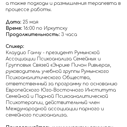
а также подходы и размышления терапевта в
процессе работы.
Дата:
25 мая
Время:
16:00 по Иркутску
Продолжительность:
3 часа
Спикер:
Клаудио Ганчу - президент Румынской
Ассоциации Психоанализа Семейных и
Групповых Связей «Энрике Пичон Ривьера»,
руководитель учебной группы Румынского
Психоаналитического Общества,
ответственный за программу по основанию
Европейского Юго-Восточного Института
Семейной и Парной Психоаналитической
Психотерапии, действительный член
Международной ассоциации парного и
семейного психоанализа.